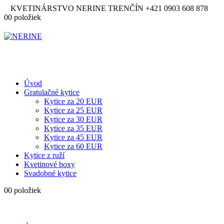
KVETINÁRSTVO NERINE TRENČÍN
+421 0903 608 878
0
0 položiek
Úvod
Gratulačné kytice
Kytice za 20 EUR
Kytice za 25 EUR
Kytice za 30 EUR
Kytice za 35 EUR
Kytice za 45 EUR
Kytice za 60 EUR
Kytice z ruží
Kvetinové boxy
Svadobné kytice
0
0 položiek