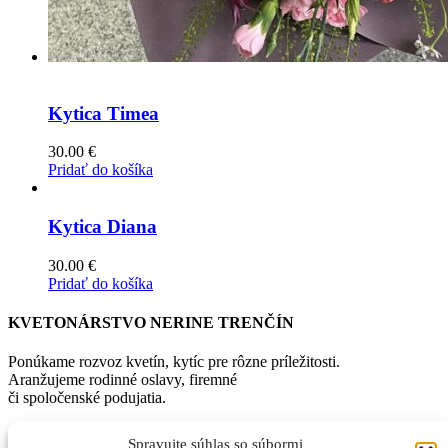
Kytica Timea
30.00
€
Pridať do košíka
Kytica Diana
30.00
€
Pridať do košíka
KVETONÁRSTVO NERINE TRENČÍN
Ponúkame rozvoz kvetín, kytíc pre rôzne príležitosti.
Aranžujeme rodinné oslavy, firemné
či spoločenské podujatia.
INFORMÁCIE O NÁKUPE:
Spravujte súhlas so súbormi