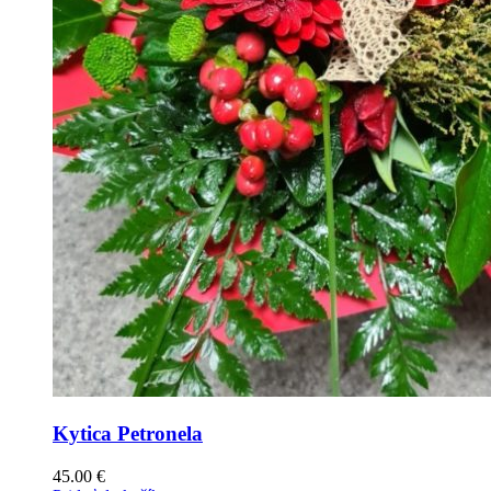
Kytica Petronela
45.00
€