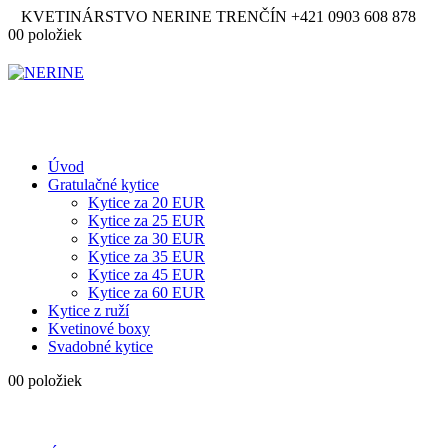
KVETINÁRSTVO NERINE TRENČÍN
+421 0903 608 878
0
0 položiek
Úvod
Gratulačné kytice
Kytice za 20 EUR
Kytice za 25 EUR
Kytice za 30 EUR
Kytice za 35 EUR
Kytice za 45 EUR
Kytice za 60 EUR
Kytice z ruží
Kvetinové boxy
Svadobné kytice
0
0 položiek