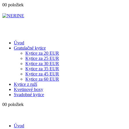
0
0 položiek
Úvod
Gratulačné kytice
Kytice za 20 EUR
Kytice za 25 EUR
Kytice za 30 EUR
Kytice za 35 EUR
Kytice za 45 EUR
Kytice za 60 EUR
Kytice z ruží
Kvetinové boxy
Svadobné kytice
0
0 položiek
Úvod