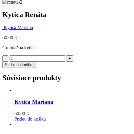
Kytica Renáta
Kytica Mariana
60.00
€
Gratulačná kytica
-
+
Pridať do košíka
Súvisiace produkty
Kytica Mariana
60.00
€
Pridať do košíka