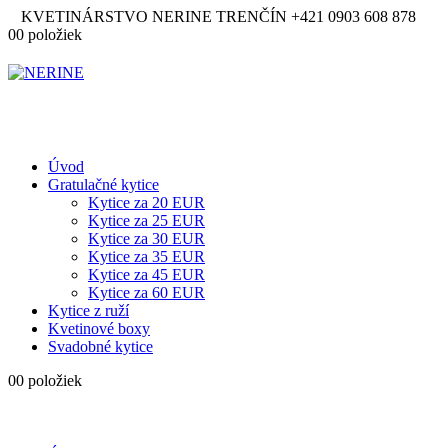
KVETINÁRSTVO NERINE TRENČÍN
+421 0903 608 878
0
0 položiek
Úvod
Gratulačné kytice
Kytice za 20 EUR
Kytice za 25 EUR
Kytice za 30 EUR
Kytice za 35 EUR
Kytice za 45 EUR
Kytice za 60 EUR
Kytice z ruží
Kvetinové boxy
Svadobné kytice
0
0 položiek