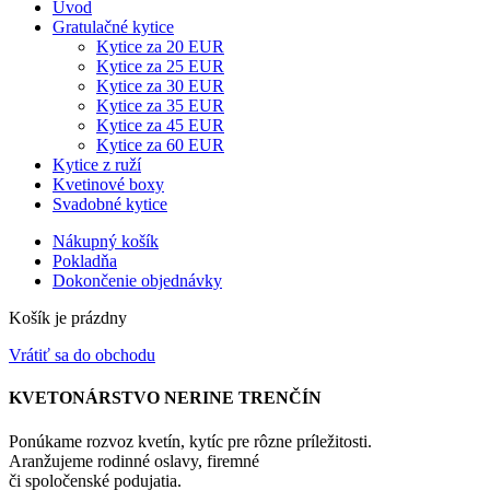
Úvod
Gratulačné kytice
Kytice za 20 EUR
Kytice za 25 EUR
Kytice za 30 EUR
Kytice za 35 EUR
Kytice za 45 EUR
Kytice za 60 EUR
Kytice z ruží
Kvetinové boxy
Svadobné kytice
Nákupný košík
Pokladňa
Dokončenie objednávky
Košík je prázdny
Vrátiť sa do obchodu
KVETONÁRSTVO NERINE TRENČÍN
Ponúkame rozvoz kvetín, kytíc pre rôzne príležitosti.
Aranžujeme rodinné oslavy, firemné
či spoločenské podujatia.