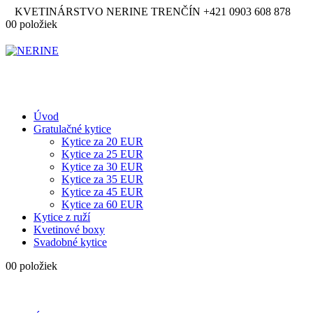
KVETINÁRSTVO NERINE TRENČÍN
+421 0903 608 878
0
0 položiek
Úvod
Gratulačné kytice
Kytice za 20 EUR
Kytice za 25 EUR
Kytice za 30 EUR
Kytice za 35 EUR
Kytice za 45 EUR
Kytice za 60 EUR
Kytice z ruží
Kvetinové boxy
Svadobné kytice
0
0 položiek