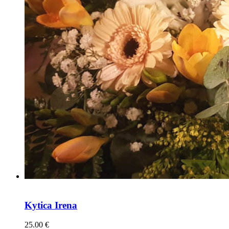
Kytica Irena
25.00
€