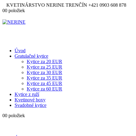
KVETINÁRSTVO NERINE TRENČÍN
+421 0903 608 878
0
0 položiek
Úvod
Gratulačné kytice
Kytice za 20 EUR
Kytice za 25 EUR
Kytice za 30 EUR
Kytice za 35 EUR
Kytice za 45 EUR
Kytice za 60 EUR
Kytice z ruží
Kvetinové boxy
Svadobné kytice
0
0 položiek